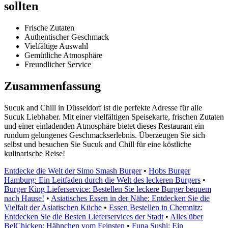
sollten
Frische Zutaten
Authentischer Geschmack
Vielfältige Auswahl
Gemütliche Atmosphäre
Freundlicher Service
Zusammenfassung
Sucuk and Chill in Düsseldorf ist die perfekte Adresse für alle
Sucuk Liebhaber. Mit einer vielfältigen Speisekarte, frischen Zutaten
und einer einladenden Atmosphäre bietet dieses Restaurant ein
rundum gelungenes Geschmackserlebnis. Überzeugen Sie sich
selbst und besuchen Sie Sucuk and Chill für eine köstliche
kulinarische Reise!
Entdecke die Welt der Simo Smash Burger
•
Hobs Burger
Hamburg: Ein Leitfaden durch die Welt des leckeren Burgers
•
Burger King Lieferservice: Bestellen Sie leckere Burger bequem
nach Hause!
•
Asiatisches Essen in der Nähe: Entdecken Sie die
Vielfalt der Asiatischen Küche
•
Essen Bestellen in Chemnitz:
Entdecken Sie die Besten Lieferservices der Stadt
•
Alles über
BelChicken: Hähnchen vom Feinsten
•
Funa Sushi: Ein