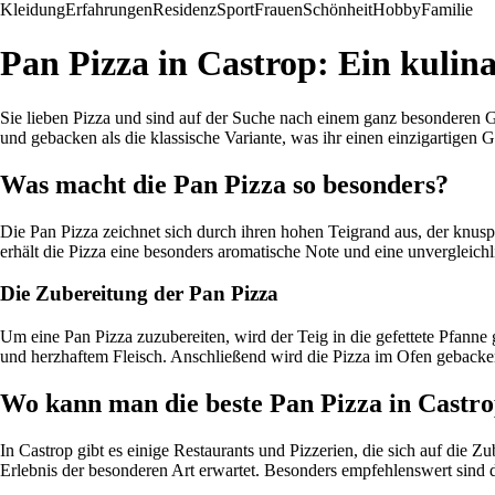
Kleidung
Erfahrungen
Residenz
Sport
Frauen
Schönheit
Hobby
Familie
Pan Pizza in Castrop: Ein kulina
Sie lieben Pizza und sind auf der Suche nach einem ganz besonderen Ge
und gebacken als die klassische Variante, was ihr einen einzigartigen 
Was macht die Pan Pizza so besonders?
Die Pan Pizza zeichnet sich durch ihren hohen Teigrand aus, der knuspri
erhält die Pizza eine besonders aromatische Note und eine unvergleich
Die Zubereitung der Pan Pizza
Um eine Pan Pizza zuzubereiten, wird der Teig in die gefettete Pfanne
und herzhaftem Fleisch. Anschließend wird die Pizza im Ofen gebacken
Wo kann man die beste Pan Pizza in Castr
In Castrop gibt es einige Restaurants und Pizzerien, die sich auf die Zu
Erlebnis der besonderen Art erwartet. Besonders empfehlenswert sind d