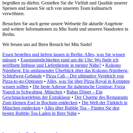
begrüßen zu dürfen. Genießen Sie die Vielfalt und Qualität unserer
Speisen und lassen Sie sich von unserem Team kulinarisch
verwöhnen.
Besuchen Sie auch gerne unsere Webseite für aktuelle Angebote
und weitere Informationen zu Miu Sushi und unseren Standorten in
Berlin.
Wir freuen uns auf Ihren Besuch bei Miu Sushi!
Essen bestellen und liefern lassen in Berlin: Alles, was Sie wissen
müssen
•
Essensmöglichkeiten rund um die Uhr: Wo finde ich
geöffnete Imbisse und Lieferdienste in meiner Nähe?
•
Kokono
Nürnberg: Ein umfassender Überblick über das Kokono-Nürnberg-
Schleifweg-Gebäude
•
Pizza Cab – Der ultimative Vergleich von
Pizza-to-go-Optionen
•
Alles, was Sie über Pizza Royal in Kempten
wissen sollten
•
Die beste Adresse für italienische Genüsse: Forza
Napoli in Schwabing, München
•
Babas Döner – Ein
Geschmackserlebnis der Extraklasse
•
Der Charme des Restaurants
Zum kleinen Esel in Bochum entdecken
•
Die Welt der Türkitch in
München entdecken
•
Alles über Bubble Tea – Finden Sie den
besten Bubble-Tea-Laden in Ihrer Nähe
•