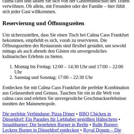
calma caos und lassen Sie sich von der Gastfreundschaft des Teams
verwöhnen. Ob allein, mit Freunden oder der Familie – hier fühlt
sich jeder Gast willkommen.
Reservierung und Öffnungszeiten
Um sicherzustellen, dass Sie einen Tisch bei Calma Caos Frankfurt
bekommen, empfiehlt es sich, vorab zu reservieren. Die
Öffnungszeiten des Restaurants sind flexibel gestaltet, um sowohl
mittags als auch abends den Gästen ein unvergessliches
kulinarisches Erlebnis zu bieten.
Montag bis Freitag: 12:00 – 14:30 Uhr und 17:00 – 22:00
Uhr
Samstag und Sonntag: 17:00 – 22:30 Uhr
Entdecken Sie mit Calma Caos Frankfurt die perfekte Kombination
aus Gelassenheit und Genuss. Tauchen Sie ein in die Welt von
calma caos und erleben Sie unvergessliche Geschmackserlebnisse
inmitten der Mainmetropole.
Die perfekte Verbindung: Pizza Döner
•
BBQ Chicken in
Düsseldorf: Ein Paradies für Liebhaber gegrillten Hähnchens
•
Smashburger: Die begehrten Burger in Berlin
•
Bulle Burger:
Leckere Burger in Düsseldorf entdecken
•
Royal Donuts – Die