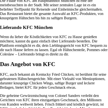
Die Filiale von KFC am Hauptbahnhof München ist eine der
meistbesuchten in der Stadt. Mit seiner zentralen Lage ist es ein
beliebter Treffpunkt für Reisende und Einheimische gleichermaßen.
Das Restaurant bietet die gesamte Auswahl an KFC-Produkten, von
knusprigem Hähnchen bis hin zu saftigen Burgern.
Lieferando KFC München
Wenn du lieber die Köstlichkeiten von KFC zu Hause genießen
möchtest, kannst du ganz einfach über Lieferando bestellen. Die
Plattform ermöglicht es dir, dein Lieblingsgericht von KFC bequem zu
dir nach Hause liefern zu lassen. Egal ob Hähnchenteile, Pommes oder
Coleslaw – Lieferando bringt es direkt zu dir.
Das Angebot von KFC
KFC, auch bekannt als Kentucky Fried Chicken, ist berühmt für seine
gebratenen Hähnchengerichte. Mit einer Vielzahl von Menüoptionen,
darunter knusprige Chicken Wings, saftige Burger und leckere
Beilagen, bietet KFC für jeden Geschmack etwas.
Die geheime Gewürzmischung von Colonel Sanders verleiht den
Gerichten von KFC ihren einzigartigen Geschmack, den Millionen
von Kunden weltweit lieben. Frisch frittiert und köstlich gewürzt, ist