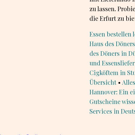
zu lassen. Probi
die Erfurt zu bie
Essen bestellen 
Haus des Döners
des Döners in Dü
und Essensliefe
Cigköftem in St
Übersicht
•
Alle
Hannover: Ein e
Gutscheine wiss
Services in Deu