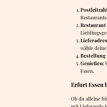
Postleitzah
Restaurants 
Restaurant
Lieblingsge
Lieferadre
wähle deine
Bestellung
Genießen:
W
Essen.
Erfurt Essen b
Ob du alleine bi
mit Lieferando 