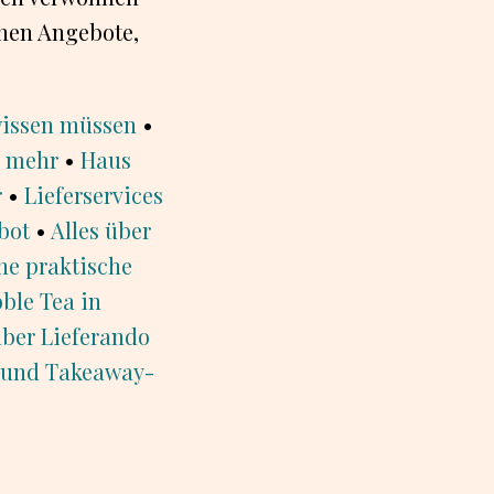
chen Angebote,
 wissen müssen
•
d mehr
•
Haus
r
•
Lieferservices
bot
•
Alles über
ine praktische
ble Tea in
über Lieferando
g und Takeaway-