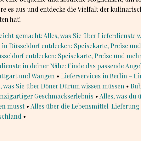
ere es aus und entdecke die Vielfalt der kulinaris
ten hat!
leicht gemacht: Alles, was Sie über Lieferdienste
 in Düsseldorf entdecken: Speisekarte, Preise un
sseldorf entdecken: Speisekarte, Preise und meh
rdienste in deiner Nähe: Finde das passende Ange
uttgart und Wangen
•
Lieferservices in Berlin – E
s, was Sie über Döner Dürüm wissen müssen
•
Bub
inzigartiger Geschmackserlebnis
•
Alles, was du 
en musst
•
Alles über die Lebensmittel-Lieferun
tschland
•