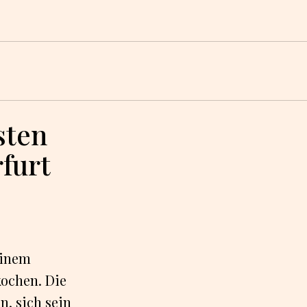
sten
furt
einem
kochen. Die
n, sich sein