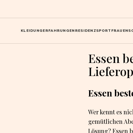
KLEIDUNG
ERFAHRUNGEN
RESIDENZ
SPORT
FRAUEN
S
Essen be
Lieferop
Essen best
Wer kennt es ni
gemütlichen Abe
Lösung? Essen be