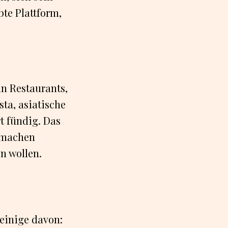
bte Plattform,
an Restaurants,
sta, asiatische
rt fündig. Das
, machen
en wollen.
 einige davon: