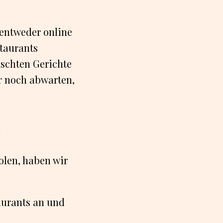
 entweder online
staurants
nschten Gerichte
r noch abwarten,
d
olen, haben wir
aurants an und