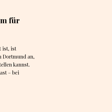
rm für
st, ist
in Dortmund an,
ellen kannst.
ast – bei