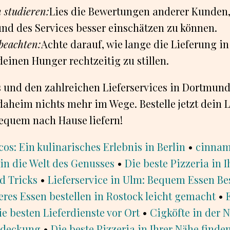
 studieren:
Lies die Bewertungen anderer Kunden,
und des Services besser einschätzen zu können.
 beachten:
Achte darauf, wie lange die Lieferung in
einen Hunger rechtzeitig zu stillen.
s und den zahlreichen Lieferservices in Dortmun
aheim nichts mehr im Wege. Bestelle jetzt dein 
bequem nach Hause liefern!
os: Ein kulinarisches Erlebnis in Berlin
•
cinnam
in die Welt des Genusses
•
Die beste Pizzeria in 
d Tricks
•
Lieferservice in Ulm: Bequem Essen Be
eres Essen bestellen in Rostock leicht gemacht
•
e besten Lieferdienste vor Ort
•
Cigköfte in der 
tdeckung
•
Die beste Pizzeria in Ihrer Nähe finde