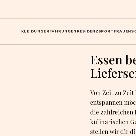
KLEIDUNG
ERFAHRUNGEN
RESIDENZ
SPORT
FRAUEN
S
Essen b
Lieferse
Von Zeit zu Zei
entspannen möc
die zahlreichen 
kulinarischen Ge
stellen wir dir 