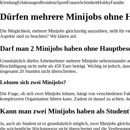
Kleidung
Erfahrungen
Residenz
Sport
Frauen
Schönheit
Hobby
Familie
Dürfen mehrere Minijobs ohne 
Die Möglichkeit, mehrere Minijobs gleichzeitig auszuüben, stellt für 
Aspekte sind zu beachten? Wir klären auf.
Darf man 2 Minijobs haben ohne Hauptbes
Grundsätzlich dürfen Arbeitnehmer mehrere Minijobs nebeneinander au
Beschäftigung nicht mehr als 450 Euro beträgt. Wichtig ist jedoch, da
insgesamt 20 Stunden nicht überschreiten.
Lohnen sich zwei Minijobs?
Die Frage, ob sich zwei Minijobs lohnen, hängt von verschiedenen Fakt
komplexeren Organisation führen kann. Zudem ist darauf zu achten, das
Kann man zwei Minijobs haben als Student
Ja, auch als Student ist es grundsätzlich möglich, zwei Minijobs gleich
die wöchentliche Höchstgrenze nicht überschreitet und die Verdienstg