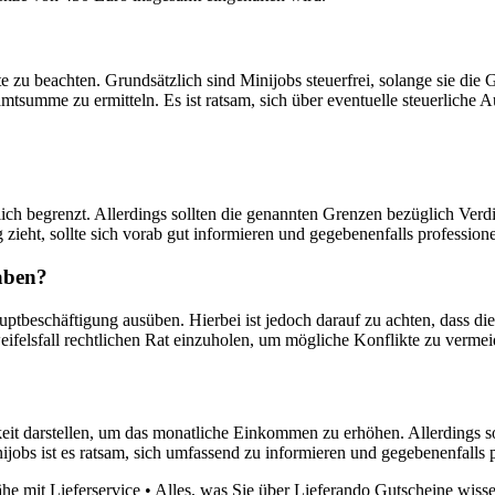
 zu beachten. Grundsätzlich sind Minijobs steuerfrei, solange sie di
mtsumme zu ermitteln. Es ist ratsam, sich über eventuelle steuerliche
ich begrenzt. Allerdings sollten die genannten Grenzen bezüglich Verdi
zieht, sollte sich vorab gut informieren und gegebenenfalls professio
aben?
tbeschäftigung ausüben. Hierbei ist jedoch darauf zu achten, dass di
weifelsfall rechtlichen Rat einzuholen, um mögliche Konflikte zu vermei
it darstellen, um das monatliche Einkommen zu erhöhen. Allerdings so
jobs ist es ratsam, sich umfassend zu informieren und gegebenenfalls
he mit Lieferservice
•
Alles, was Sie über Lieferando Gutscheine wiss