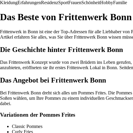
Kleidung
Erfahrungen
Residenz
Sport
Frauen
Schönheit
Hobby
Familie
Das Beste von Frittenwerk Bonn
Frittenwerk in Bonn ist eine der Top-Adressen für alle Liebhaber von
Artikel erfahren Sie alles, was Sie über Frittenwerk Bonn wissen müss
Die Geschichte hinter Frittenwerk Bonn
Das Frittenwerk Konzept wurde von zwei Brüdern ins Leben gerufen, 
anzubieten, eröffneten sie ihr erstes Frittenwerk Lokal in Bonn. Seitdem
Das Angebot bei Frittenwerk Bonn
Bei Frittenwerk Bonn dreht sich alles um Pommes Frites. Die Pommes 
Soßen wählen, um Ihre Pommes zu einem individuellen Geschmackserle
dabei.
Variationen der Pommes Frites
Classic Pommes
Curly Fries