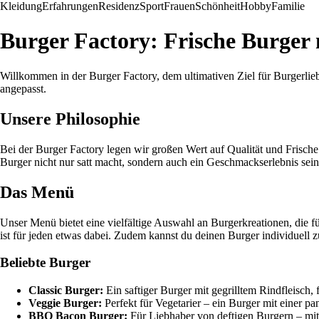
Kleidung
Erfahrungen
Residenz
Sport
Frauen
Schönheit
Hobby
Familie
Burger Factory: Frische Burge
Willkommen in der Burger Factory, dem ultimativen Ziel für Burgerlie
angepasst.
Unsere Philosophie
Bei der Burger Factory legen wir großen Wert auf Qualität und Frische
Burger nicht nur satt macht, sondern auch ein Geschmackserlebnis sein 
Das Menü
Unser Menü bietet eine vielfältige Auswahl an Burgerkreationen, die f
ist für jeden etwas dabei. Zudem kannst du deinen Burger individuel
Beliebte Burger
Classic Burger:
Ein saftiger Burger mit gegrilltem Rindfleisch
Veggie Burger:
Perfekt für Vegetarier – ein Burger mit einer p
BBQ Bacon Burger:
Für Liebhaber von deftigen Burgern – mi