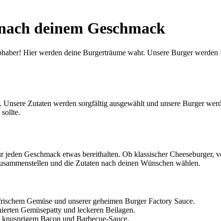
r nach deinem Geschmack
bhaber! Hier werden deine Burgerträume wahr. Unsere Burger werden fri
. Unsere Zutaten werden sorgfältig ausgewählt und unsere Burger werde
sollte.
ür jeden Geschmack etwas bereithalten. Ob klassischer Cheeseburger, v
l zusammenstellen und die Zutaten nach deinen Wünschen wählen.
, frischem Gemüse und unserer geheimen Burger Factory Sauce.
anierten Gemüsepatty und leckeren Beilagen.
t knusprigem Bacon und Barbecue-Sauce.