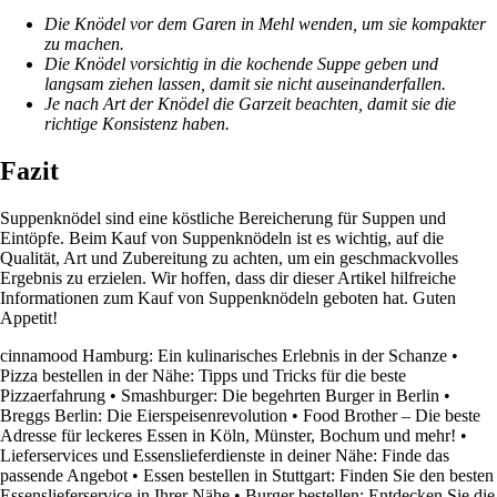
Die Knödel vor dem Garen in Mehl wenden, um sie kompakter
zu machen.
Die Knödel vorsichtig in die kochende Suppe geben und
langsam ziehen lassen, damit sie nicht auseinanderfallen.
Je nach Art der Knödel die Garzeit beachten, damit sie die
richtige Konsistenz haben.
Fazit
Suppenknödel sind eine köstliche Bereicherung für Suppen und
Eintöpfe. Beim Kauf von Suppenknödeln ist es wichtig, auf die
Qualität, Art und Zubereitung zu achten, um ein geschmackvolles
Ergebnis zu erzielen. Wir hoffen, dass dir dieser Artikel hilfreiche
Informationen zum Kauf von Suppenknödeln geboten hat. Guten
Appetit!
cinnamood Hamburg: Ein kulinarisches Erlebnis in der Schanze
•
Pizza bestellen in der Nähe: Tipps und Tricks für die beste
Pizzaerfahrung
•
Smashburger: Die begehrten Burger in Berlin
•
Breggs Berlin: Die Eierspeisenrevolution
•
Food Brother – Die beste
Adresse für leckeres Essen in Köln, Münster, Bochum und mehr!
•
Lieferservices und Essenslieferdienste in deiner Nähe: Finde das
passende Angebot
•
Essen bestellen in Stuttgart: Finden Sie den besten
Essenslieferservice in Ihrer Nähe
•
Burger bestellen: Entdecken Sie die